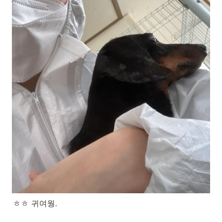
ㅎㅎ 귀여웡.