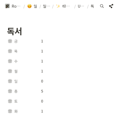
Roseline Blog
/
일상(30)
/
일상(32)
/
타임테이블 짜기
/
Untitled
/
독서
독서
1
금
1
목
1
수
1
월
0
일
5
총
0
토
1
화