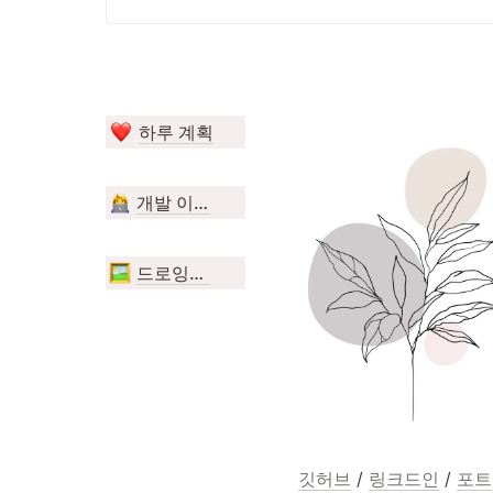
하루 계획
개발 이야기(178)
드로잉(88)
깃허브
 / 
링크드인
 / 
포트