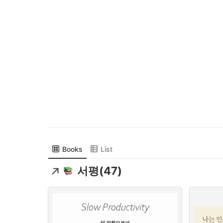
Books
List
서평(47)