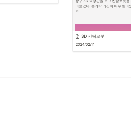
짱구 3D 극장판을 보고 칸탐로봇을 
unsplash, Aaron Burden
어보았다. 손가락 리깅이 매우 헬이었
ㅋ
신이 진정으로 소중하게 여기는 
을 인식할 때 중요한 결정을 내릴 
 있다.

3D 칸탐로봇
치관이란 무엇이 중요한 지에 대
 개인적인 판단이다.

2024/02/11
요하지 않은 것들이 제거되면 꿈
던 삶이 더 분명하게 보인다.
초 사랑햇!!!!
음하하하하!
와하하하하하하!!!!