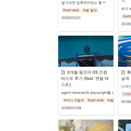
기
알고보면 압축되어있는 웹
AI가
front-end
개발 일반
fron
2026/05/31
2026
3개월 동안의 GS 인증 
확
테스트 후기 (feat. 멘탈 테
설계
스트)
디자인
agent-browser와 playwright를 사용한 QA
디자
자바스크립트
front-end
개발 일반
창
2026
2026/03/28