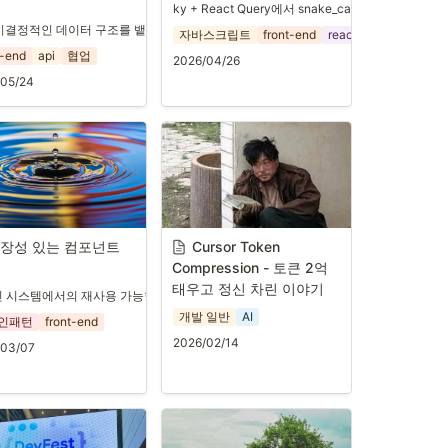
ky + React Query에서 snake_case와 camelC
 비결정적인 데이터 구조를 뱉는다면 어떻게 대응해야할까?
자바스크립트
front-end
react-query
t-end
api
협업
2026/04/26
/05/24
장성 있는 컴포넌트 
Cursor Token 
Compression - 토큰 2억 
태우고 정신 차린 이야기
 시스템에서의 재사용 가능한 컴포넌트 설계
개발 일반
AI
인패턴
front-end
업
2026/02/14
/03/07