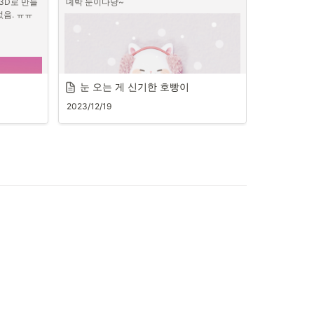
3D로 만들
뎨박 눈이다냥~
음. ㅠㅠ 
Merry Christmas
눈 오는 게 신기한 호빵이
2023/12/19
트리
기분됴아~