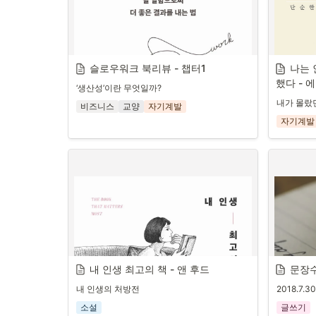
슬로우워크 북리뷰 - 챕터1
나는 
했다 - 
‘생산성’이란 무엇일까?
내가 몰랐
비즈니스
교양
자기계발
자기계발
생산성이란 무엇인가? 일반적으로는 투입 단위
이미지 출처
당 산출물, 즉 input과 output의 비율을 뜻한다. 
내 인생 최고의 책 - 앤 후드
문장
하지만 실제로는 '생산적'이라는 단어가 가진 
내 인생의 처방전
2018.7.30
의미가 단순히 눈에 보이는 활동이나 노력과는 
거리가 있을 수 있다. 많은 사람들이 시간을 더 
소설
글쓰기
미니멀리