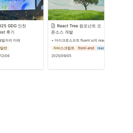
025 GDG 인천 
React Tree 컴포넌트 오
est 후기
픈소스 개발
 개발자의 미래
+ 마이크로소프트 fluent ui의 react-tree 분석
 일반
자바스크립트
front-end
react
오픈소스
12/06
2025/09/05
 다시 그릴지 결정할까.