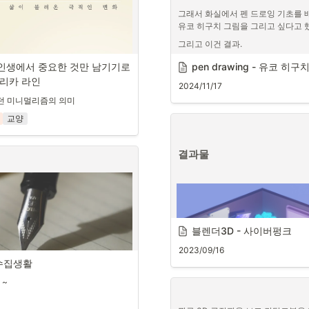
그래서 화실에서 펜 드로잉 기초를 
유코 히구치 그림을 그리고 싶다고 
그리고 이건 결과. 
인생에서 중요한 것만 남기기로 
pen drawing - 유코 히
털 부분이 핵 노가다였다 ㅎ
에리카 라인
2024/11/17
던 미니멀리즘의 의미
교양
결과물
블렌더3D - 사이버펑크
2023/09/16
: yes24
수집생활
 ~
즘의 의미